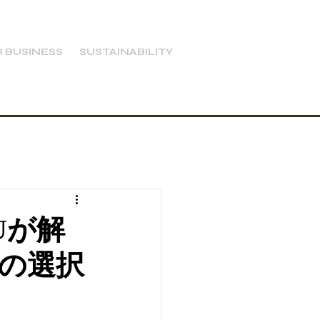
 BUSINESS
SUSTAINABILITY
Uが解
の選択